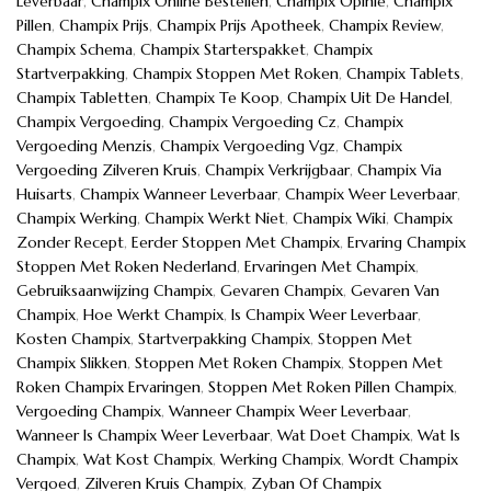
Leverbaar
,
Champix Online Bestellen
,
Champix Opinie
,
Champix
Pillen
,
Champix Prijs
,
Champix Prijs Apotheek
,
Champix Review
,
Champix Schema
,
Champix Starterspakket
,
Champix
Startverpakking
,
Champix Stoppen Met Roken
,
Champix Tablets
,
Champix Tabletten
,
Champix Te Koop
,
Champix Uit De Handel
,
Champix Vergoeding
,
Champix Vergoeding Cz
,
Champix
Vergoeding Menzis
,
Champix Vergoeding Vgz
,
Champix
Vergoeding Zilveren Kruis
,
Champix Verkrijgbaar
,
Champix Via
Huisarts
,
Champix Wanneer Leverbaar
,
Champix Weer Leverbaar
,
Champix Werking
,
Champix Werkt Niet
,
Champix Wiki
,
Champix
Zonder Recept
,
Eerder Stoppen Met Champix
,
Ervaring Champix
Stoppen Met Roken Nederland
,
Ervaringen Met Champix
,
Gebruiksaanwijzing Champix
,
Gevaren Champix
,
Gevaren Van
Champix
,
Hoe Werkt Champix
,
Is Champix Weer Leverbaar
,
Kosten Champix
,
Startverpakking Champix
,
Stoppen Met
Champix Slikken
,
Stoppen Met Roken Champix
,
Stoppen Met
Roken Champix Ervaringen
,
Stoppen Met Roken Pillen Champix
,
Vergoeding Champix
,
Wanneer Champix Weer Leverbaar
,
Wanneer Is Champix Weer Leverbaar
,
Wat Doet Champix
,
Wat Is
Champix
,
Wat Kost Champix
,
Werking Champix
,
Wordt Champix
Vergoed
,
Zilveren Kruis Champix
,
Zyban Of Champix