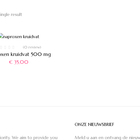
ingle result
(0 review)
xen kruidvat 500 mg
€
35,00
ONZE NIEUWSBRIEF
iority. We aim to provide you
Meld u aan en ontvang de nieuw