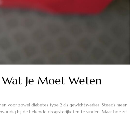
s Wat Je Moet Weten
nen voor zowel diabetes type 2 als gewichtsverlies. Steeds meer
voudig bij de bekende drogisterijketen te vinden. Maar hoe zit