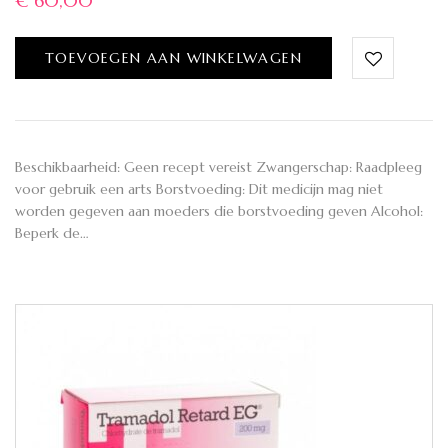
€
60,00
TOEVOEGEN AAN WINKELWAGEN
Beschikbaarheid: Geen recept vereist Zwangerschap: Raadpleeg
voor gebruik een arts Borstvoeding: Dit medicijn mag niet
worden gegeven aan moeders die borstvoeding geven Alcohol:
Beperk de…