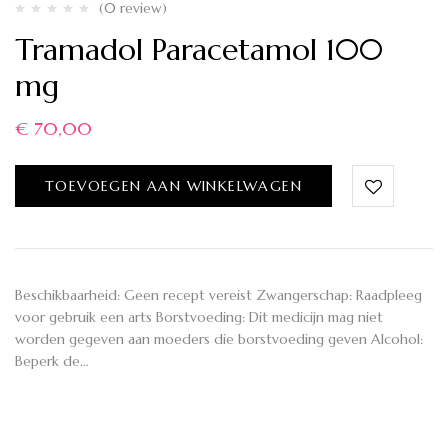
(0 review)
Tramadol Paracetamol 100
mg
€
70,00
TOEVOEGEN AAN WINKELWAGEN
Beschikbaarheid: Geen recept vereist Zwangerschap: Raadpleeg
voor gebruik een arts Borstvoeding: Dit medicijn mag niet
worden gegeven aan moeders die borstvoeding geven Alcohol:
Beperk de…