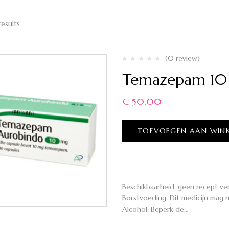
results
(0 review)
Temazepam 10
€
50,00
TOEVOEGEN AAN WIN
Beschikbaarheid: geen recept ve
Borstvoeding: Dit medicijn mag
Alcohol: Beperk de…