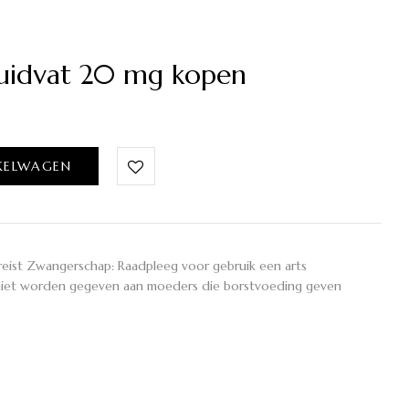
idvat 20 mg kopen
KELWAGEN
reist Zwangerschap: Raadpleeg voor gebruik een arts
 niet worden gegeven aan moeders die borstvoeding geven