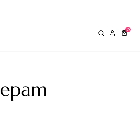
0
zepam