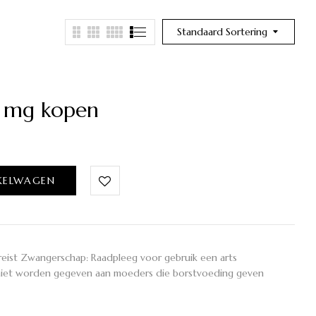
Standaard Sortering
 mg kopen
KELWAGEN
reist Zwangerschap: Raadpleeg voor gebruik een arts
 niet worden gegeven aan moeders die borstvoeding geven