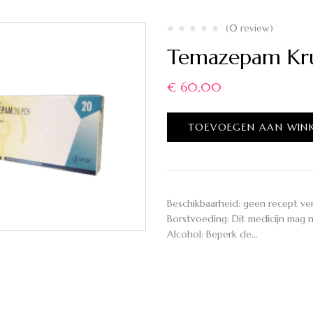
(0 review)
Temazepam Kru
€
60,00
TOEVOEGEN AAN WIN
Beschikbaarheid: geen recept ve
Borstvoeding: Dit medicijn mag
Alcohol: Beperk de…