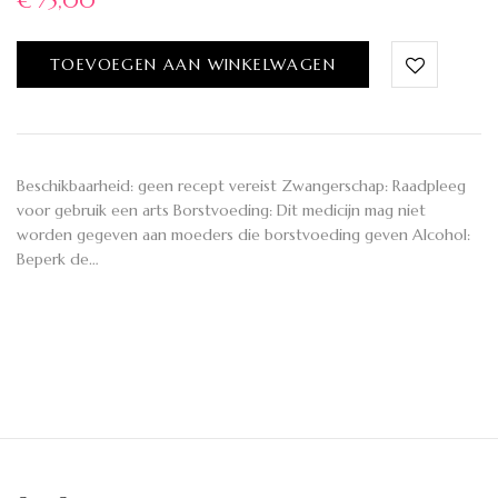
€
75,00
TOEVOEGEN AAN WINKELWAGEN
Beschikbaarheid: geen recept vereist Zwangerschap: Raadpleeg
voor gebruik een arts Borstvoeding: Dit medicijn mag niet
worden gegeven aan moeders die borstvoeding geven Alcohol:
Beperk de…