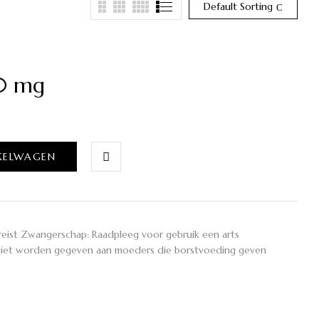
Default Sorting
10 mg
KELWAGEN
reist Zwangerschap: Raadpleeg voor gebruik een arts
 niet worden gegeven aan moeders die borstvoeding geven