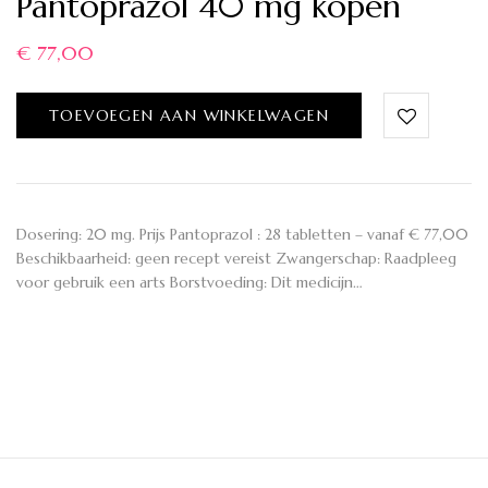
Pantoprazol 40 mg kopen
€
77,00
TOEVOEGEN AAN WINKELWAGEN
Dosering: 20 mg. Prijs Pantoprazol : 28 tabletten – vanaf € 77,00
Beschikbaarheid: geen recept vereist Zwangerschap: Raadpleeg
voor gebruik een arts Borstvoeding: Dit medicijn…