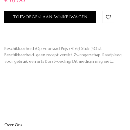
€
65,00
TOEVOEGEN AAN WINKELWAGEN
Beschikbaarheid :Op voorraad Prijs : € 63 Stuk: 30 st
Beschikbaarheid: geen recept vereist Zwangerschap: Raadpleeg
voor gebruik een arts Borstvoeding: Dit medicijn mag niet…
Over Ons