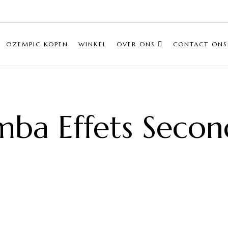
OZEMPIC KOPEN
WINKEL
OVER ONS
CONTACT ONS
ba Effets Secon