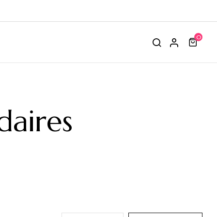
0
daires