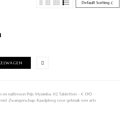
Default Sorting
n
KELWAGEN
en naltrexon Prijs Mysimba: 112 Tabletten – € 190
reist Zwangerschap: Raadpleeg voor gebruik een arts