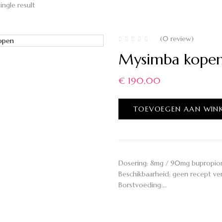
ingle result
(0 review)
Mysimba kope
€
190,00
TOEVOEGEN AAN WIN
Dosering: 8mg / 90mg bupropion 
Beschikbaarheid: geen recept ve
Borstvoeding:…