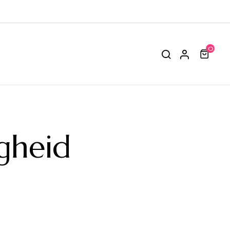
0
gheid