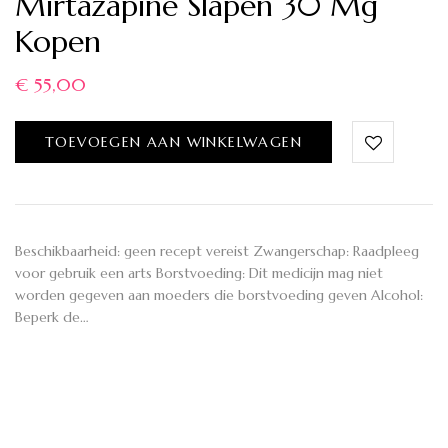
Mirtazapine Slapen 30 Mg
Kopen
€
55,00
TOEVOEGEN AAN WINKELWAGEN
Beschikbaarheid: geen recept vereist Zwangerschap: Raadpleeg
voor gebruik een arts Borstvoeding: Dit medicijn mag niet
worden gegeven aan moeders die borstvoeding geven Alcohol:
Beperk de…