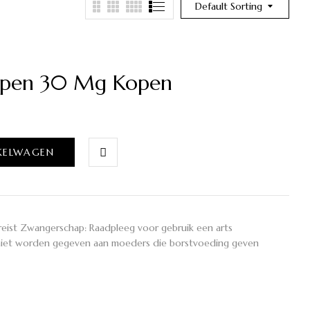
Default Sorting
lapen 30 Mg Kopen
KELWAGEN
reist Zwangerschap: Raadpleeg voor gebruik een arts
 niet worden gegeven aan moeders die borstvoeding geven