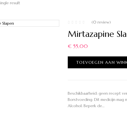
ingle result
(0 review)
Mirtazapine S
€
55,00
TOEVOEGEN AAN WIN
Beschikbaarheid: geen recept ve
Borstvoeding: Dit medicijn mag
Alcohol: Beperk de…