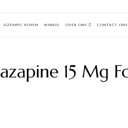
OZEMPIC KOPEN
WINKEL
OVER ONS
CONTACT ONS
azapine 15 Mg 