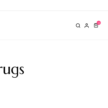
0
rugs