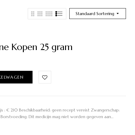
Standaard Sortering
e Kopen 25 gram
KELWAGEN
js : € 210 Beschikbaarheid: geen recept vereist Zwangerschap:
 Borstvoeding: Dit medicijn mag niet worden gegeven aan…