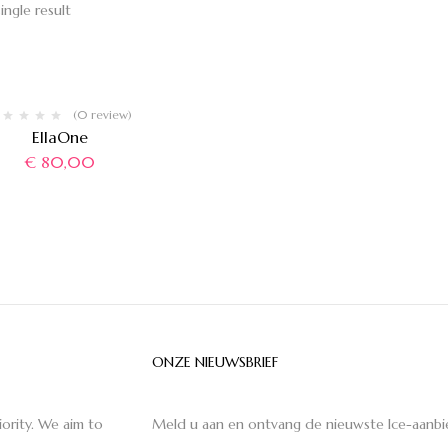
ingle result
(0 review)
EllaOne
€
80,00
ONZE NIEUWSBRIEF
ority. We aim to
Meld u aan en ontvang de nieuwste Ice-aanbi