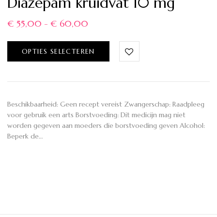
Diazepam kruidvat 10 mg
€
55,00
-
€
60,00
OPTIES SELECTEREN
Beschikbaarheid: Geen recept vereist Zwangerschap: Raadpleeg
voor gebruik een arts Borstvoeding: Dit medicijn mag niet
worden gegeven aan moeders die borstvoeding geven Alcohol:
Beperk de…