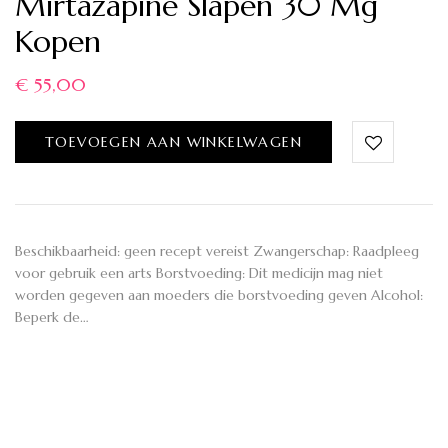
Mirtazapine Slapen 30 Mg
Kopen
€
55,00
TOEVOEGEN AAN WINKELWAGEN
Beschikbaarheid: geen recept vereist Zwangerschap: Raadpleeg
voor gebruik een arts Borstvoeding: Dit medicijn mag niet
worden gegeven aan moeders die borstvoeding geven Alcohol:
Beperk de…